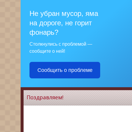
Не убран мусор, яма
на дороге, не горит
фонарь?
Столкнулись с проблемой —
сообщите о ней!
Сообщить о проблеме
Поздравляем!