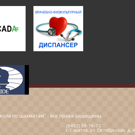
кола по шахматам" - все права защищены
(8452) 39-76-72
г. Саратов, ул. Октябрьская, д. 