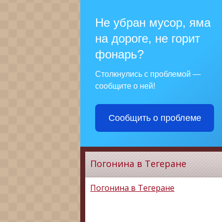
Не убран мусор, яма
на дороге, не горит
фонарь?
Столкнулись с проблемой —
сообщите о ней!
Сообщить о проблеме
Погонина в Тегеране
Погонина в Тегеране