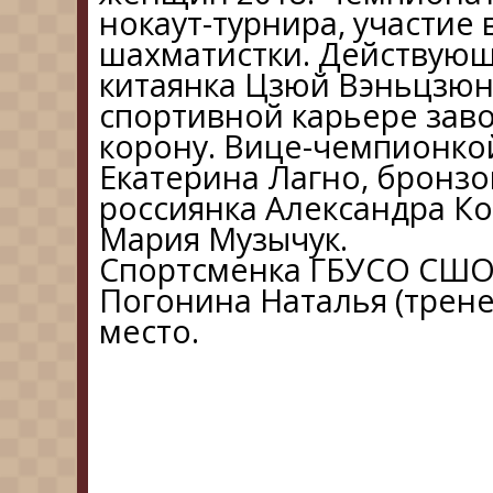
нокаут-турнира, участие
шахматистки. Действую
китаянка Цзюй Вэньцзюнь
спортивной карьере зав
корону. Вице-чемпионкой
Екатерина Лагно, бронз
россиянка Александра Ко
Мария Музычук.
Спортсменка ГБУСО СШО
Погонина Наталья (тренер
место.