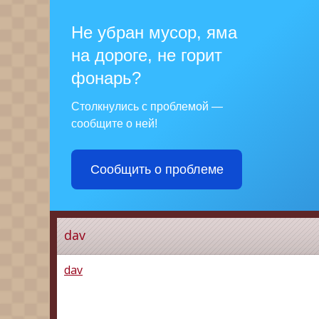
Не убран мусор, яма
на дороге, не горит
фонарь?
Столкнулись с проблемой —
сообщите о ней!
Сообщить о проблеме
dav
dav