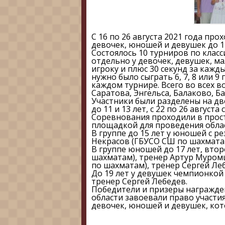
С 16 по 26 августа 2021 года пр
девочек, юношей и девушек до 11, 
Состоялось 10 турниров по клас
отдельно у девочек, девушек, ма
игроку и плюс 30 секунд за кажд
нужно было сыграть 6, 7, 8 или 9
каждом турнире. Всего во всех в
Саратова, Энгельса, Балаково, Б
Участники были разделены на две
до 11 и 13 лет, с 22 по 26 август
Соревнования проходили в прос
площадкой для проведения обла
В группе до 15 лет у юношей с р
Некрасов (ГБУСО СШ по шахматам
В группе юношей до 17 лет, вто
шахматам), тренер Артур Муром
по шахматам), тренер Сергей Ле
До 19 лет у девушек чемпионкой
тренер Сергей Лебедев.
Победители и призеры награжде
области завоевали право участи
девочек, юношей и девушек, кото