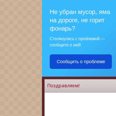
Не убран мусор, яма
на дороге, не горит
фонарь?
Столкнулись с проблемой —
сообщите о ней!
Сообщить о проблеме
Поздравляем!