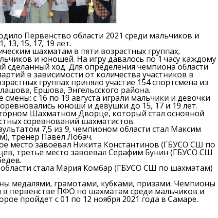
оходило Первенство области 2021 среди мальчиков и
13, 15, 17, 19 лет.
сическим шахматам в пяти возрастных группах,
льчиков и юношей. На игру давалось по 1 часу каждому
ый сделанный ход. Для определения чемпиона области
 партий в зависимости от количества участников в
озрастных группах приняло участие 154 спортсмена из
алашова, Ершова, Энгельсского района.
 смены: с 16 по 19 августа играли мальчики и девочки
а соревновались юноши и девушки до 15, 17 и 19 лет.
торном Шахматном Дворце, который стал основной
стных соревнований шахматистов.
езультатом 7,5 из 9, чемпионом области стал Максим
), тренер Павел Лобач.
рое место завоевал Никита Константинов (ГБУСО СШ по
цев, третье место завоевал Серафим Бунин (ГБУСО СШ
бедев.
 области стала Мария Комбар (ГБУСО СШ по шахматам)
ны медалями, грамотами, кубками, призами. Чемпионы
я в первенстве ПФО по шахматам среди мальчиков и
рое пройдет с 01 по 12 ноября 2021 года в Самаре.