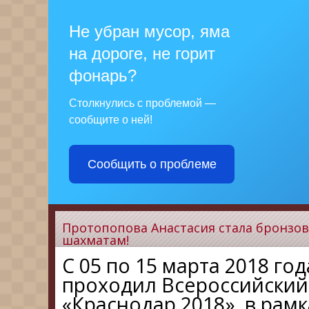
Не убран мусор, яма
на дороге, не горит
фонарь?
Столкнулись с проблемой —
сообщите о ней!
Сообщить о проблеме
Протопопова Анастасия стала бронзов
шахматам!
С 05 по 15 марта 2018 го
проходил Всероссийски
«Краснодар 2018», в рам