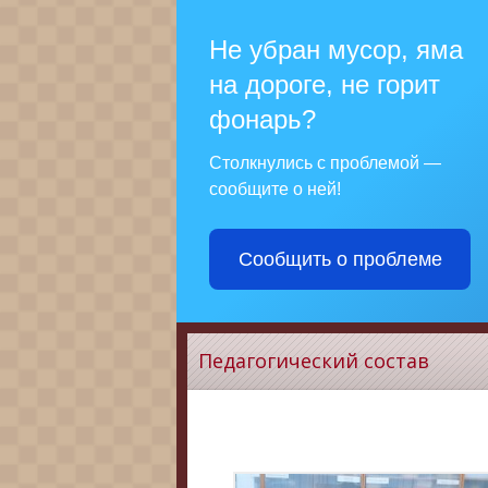
Не убран мусор, яма
на дороге, не горит
фонарь?
Столкнулись с проблемой —
сообщите о ней!
Сообщить о проблеме
Педагогический состав