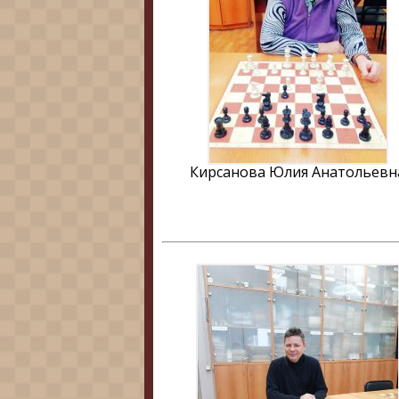
Кирсанова Юлия Анатольевн