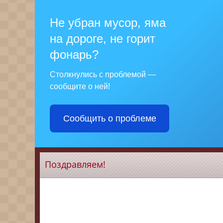
Не убран мусор, яма
на дороге, не горит
фонарь?
Столкнулись с проблемой —
сообщите о ней!
Сообщить о проблеме
Поздравляем!