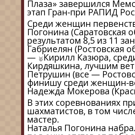
Плаза» завершился Мемо
этап Гран-при РАПИД Росс
Среди женщин первенст
Погонина (Саратовская о
результатом 8,5 из 11 з
Габриелян (Ростовская о
—
Кирилл Казюра, сре
Кирдяшкина, лучшим ве
Петрушин (все — Ростовс
финишу среди женщин-в
Надежда Мокерова (Крас
В этих соревнованиях пр
шахматистов, в том числе
мастер.
Наталья Погонина набрала