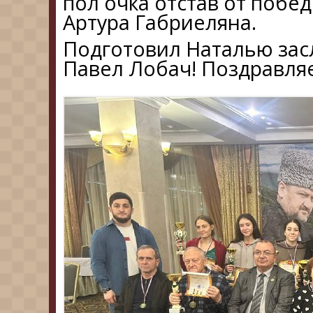
пол очка отстав от побе
Артура Габриеляна.
Подготовил Наталью зас
Павел Лобач! Поздравля