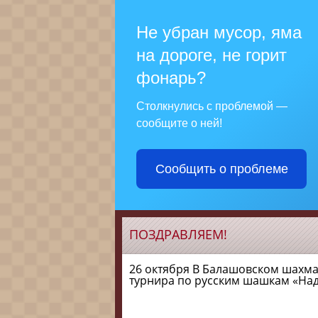
Не убран мусор, яма
на дороге, не горит
фонарь?
Столкнулись с проблемой —
сообщите о ней!
Сообщить о проблеме
ПОЗДРАВЛЯЕМ!
26 октября В Балашовском шахм
турнира по русским шашкам «На