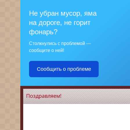
Не убран мусор, яма
на дороге, не горит
фонарь?
Столкнулись с проблемой —
сообщите о ней!
Сообщить о проблеме
Поздравляем!