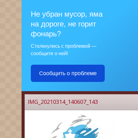
Не убран мусор, яма
на дороге, не горит
фонарь?
Столкнулись с проблемой —
сообщите о ней!
Сообщить о проблеме
IMG_20210314_140607_143