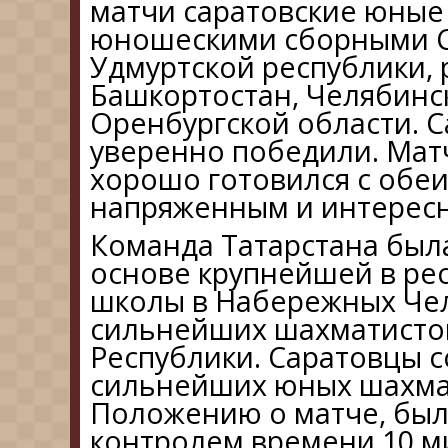
матчи саратовские юные
юношескими сборными С
Удмуртской республики,
Башкортостан, Челябинс
Оренбургской области. С
уверенно победили. Мат
хорошо готовился с обеи
напряженным и интерес
Команда Татарстана был
основе крупнейшей в ре
школы в Набережных Че
сильнейших шахматистов
Республики. Саратовцы с
сильнейших юных шахма
Положению о матче, было
контролем времени 10 ми