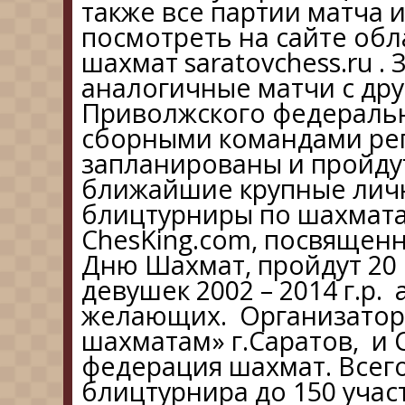
также все партии матча
посмотреть на сайте об
шахмат saratovchess.ru 
аналогичные матчи с др
Приволжского федерально
сборными командами ре
запланированы и пройдут
ближайшие крупные лич
блицтурниры по шахмата
ChesKing.com, посвяще
Дню Шахмат, пройдут 20
девушек 2002 – 2014 г.р. 
желающих. Организатор
шахматам» г.Саратов, и 
федерация шахмат. Всег
блицтурнира до 150 учас