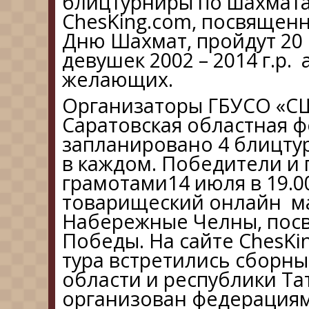
блицтурниры по шахмата
ChesKing.com, посвяще
Дню Шахмат, пройдут 20
девушек 2002 – 2014 г.р. 
желающих.
Организаторы ГБУСО «С
Саратовская областная ф
запланировано 4 блицтур
в каждом. Победители и
грамотами14 июля в 19.0
товарищеский онлайн м
Набережные Челны, пос
Победы. На сайте ChesKin
тура встретились сборн
области и республики Та
организован федерациям