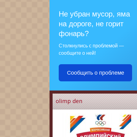
Не убран мусор, яма
на дороге, не горит
фонарь?
Столкнулись с проблемой —
сообщите о ней!
Сообщить о проблеме
olimp den