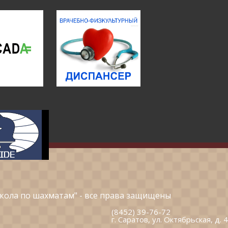
кола по шахматам" - все права защищены
(8452) 39-76-72
г. Саратов, ул. Октябрьская, д. 