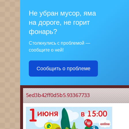
Не убран мусор, яма
на дороге, не горит
фонарь?
Столкнулись с проблемой —
сообщите о ней!
Сообщить о проблеме
5ed3b42ff0d5b5.93367733