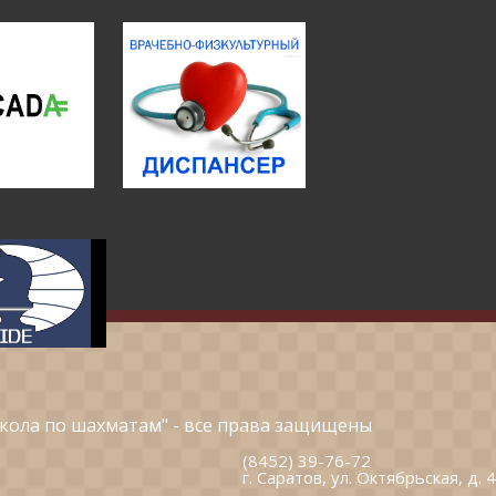
кола по шахматам" - все права защищены
(8452) 39-76-72
г. Саратов, ул. Октябрьская, д. 