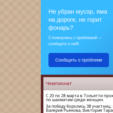
Не убран мусор, яма
на дороге, не горит
фонарь?
Столкнулись с проблемой —
сообщите о ней!
Сообщить о проблеме
Чемпионат
С 20 по 28 марта в Тольятти пр
по шахматам среди женщин.
За победу боролись 38 участниц
Валерия Рьянова, Виктория Тара