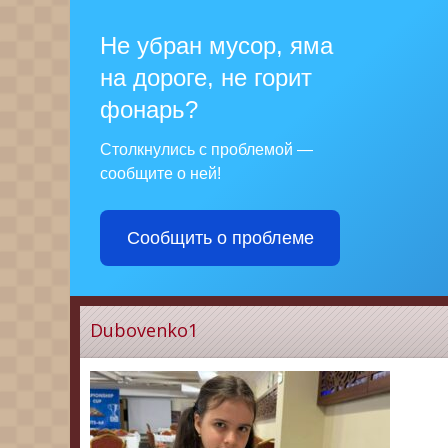
Не убран мусор, яма
на дороге, не горит
фонарь?
Столкнулись с проблемой —
сообщите о ней!
Сообщить о проблеме
Dubovenko1