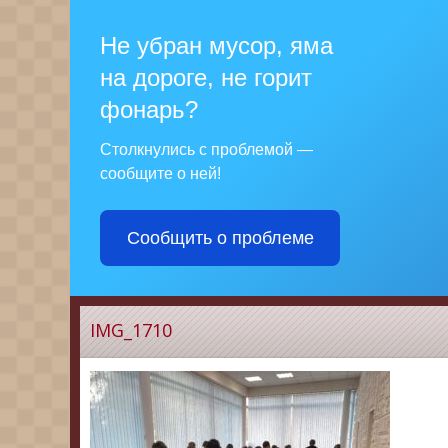
Не убран мусор, яма
на дороге, не горит
фонарь?
Столкнулись с проблемой —
сообщите о ней!
Сообщить о проблеме
IMG_1710