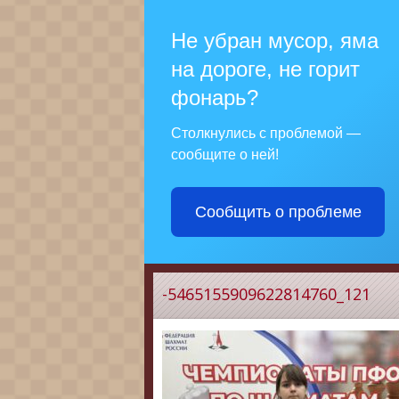
Не убран мусор, яма
на дороге, не горит
фонарь?
Столкнулись с проблемой —
сообщите о ней!
Сообщить о проблеме
-5465155909622814760_121