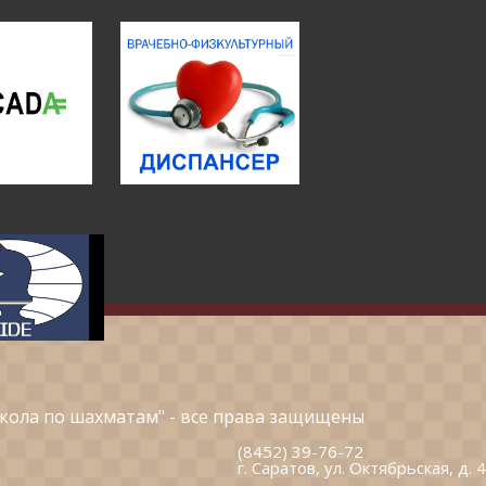
кола по шахматам" - все права защищены
(8452) 39-76-72
г. Саратов, ул. Октябрьская, д. 