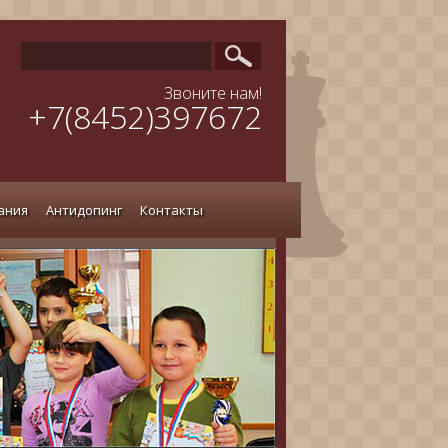
Звоните нам!
+7(8452)397672
ания
Антидопинг
Контакты