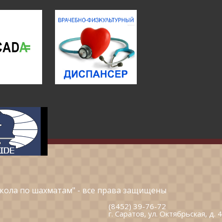
кола по шахматам" - все права защищены
(8452) 39-76-72
г. Саратов, ул. Октябрьская, д. 