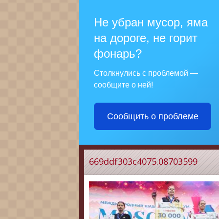
Не убран мусор, яма
на дороге, не горит
фонарь?
Столкнулись с проблемой —
сообщите о ней!
Сообщить о проблеме
669ddf303c4075.08703599