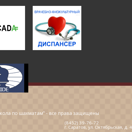
кола по шахматам" - все права защищены
(8452) 39-76-72
г. Саратов, ул. Октябрьская, д. 