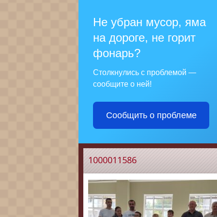
Не убран мусор, яма
на дороге, не горит
фонарь?
Столкнулись с проблемой —
сообщите о ней!
Сообщить о проблеме
1000011586