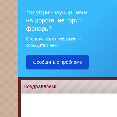
Не убран мусор, яма
на дороге, не горит
фонарь?
Столкнулись с проблемой —
сообщите о ней!
Сообщить о проблеме
Поздравляем!