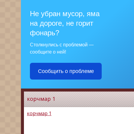
Не убран мусор, яма
на дороге, не горит
фонарь?
Столкнулись с проблемой —
сообщите о ней!
Сообщить о проблеме
корчмар 1
корчмар 1