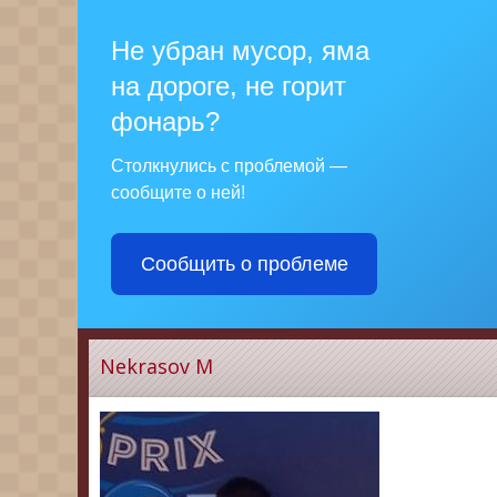
Не убран мусор, яма
на дороге, не горит
фонарь?
Столкнулись с проблемой —
сообщите о ней!
Сообщить о проблеме
Nekrasov M