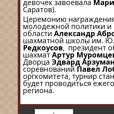
девочек завоевала
Мари
Саратов).
Церемонию награждения
молодежной политики и 
области
Александр Абр
шахматной школы им. Ю.
Редкоусов
, президент 
шахмат
Артур Муромце
Дворца
Эдвард Арзума
соревнований
Павел Ло
оргкомитета, турнир ста
будет проводиться ежег
региона.