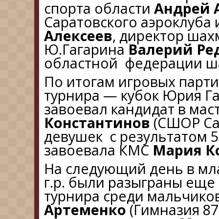
спорта области
Андрей 
Саратовского аэроклуба 
Алексеев
, директор ша
Ю.Гагарина
Валерий Ре
областной федерации 
По итогам игровых парт
турнира — кубок Юрия Г
завоевал кандидат в мас
Константинов
(СШОР Са
девушек с результатом 5
завоевала КМС
Мария К
На следующий день в мл
г.р. были разыграны еще
турнира среди мальчико
Артеменко
(Гимназия 87