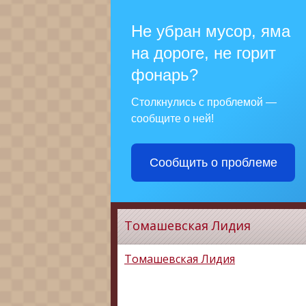
Не убран мусор, яма
на дороге, не горит
фонарь?
Столкнулись с проблемой —
сообщите о ней!
Сообщить о проблеме
Томашевская Лидия
Томашевская Лидия