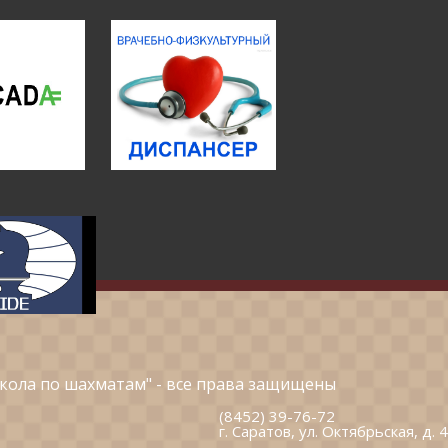
кола по шахматам" - все права защищены
(8452) 39-76-72
г. Саратов, ул. Октябрьская, д. 