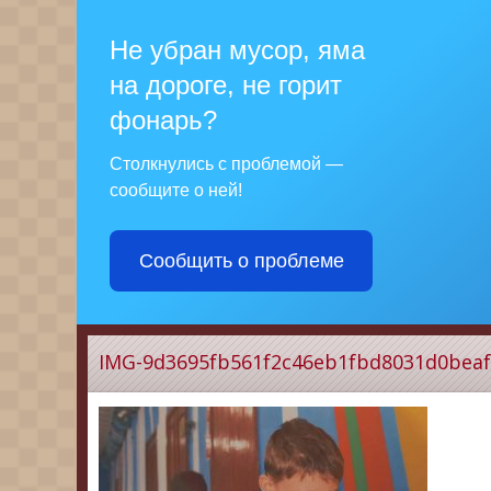
Не убран мусор, яма
на дороге, не горит
фонарь?
Столкнулись с проблемой —
сообщите о ней!
Сообщить о проблеме
IMG-9d3695fb561f2c46eb1fbd8031d0beaf