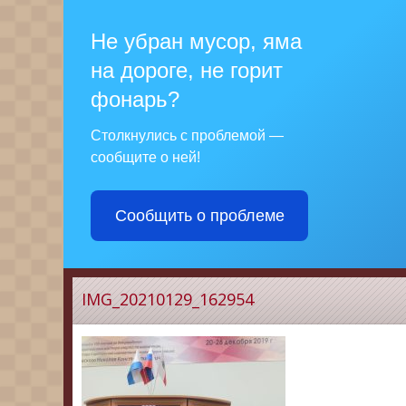
Не убран мусор, яма
на дороге, не горит
фонарь?
Столкнулись с проблемой —
сообщите о ней!
Сообщить о проблеме
IMG_20210129_162954