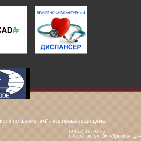
кола по шахматам" - все права защищены
(8452) 39-76-72
г. Саратов, ул. Октябрьская, д. 