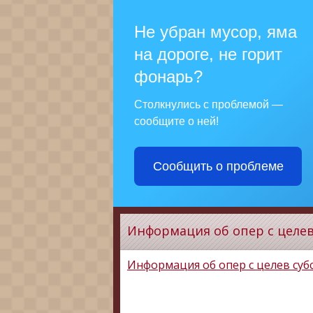
Не убран мусор, яма
на дороге, не горит
фонарь?
Столкнулись с проблемой —
сообщите о ней!
Сообщить о проблеме
Информация об опер с целев
Информация об опер с целев субс