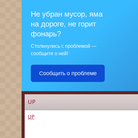
Не убран мусор, яма
на дороге, не горит
фонарь?
Столкнулись с проблемой —
сообщите о ней!
Сообщить о проблеме
UP
UP