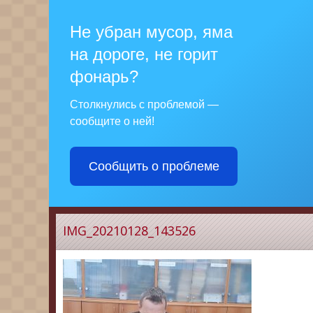
Не убран мусор, яма
на дороге, не горит
фонарь?
Столкнулись с проблемой —
сообщите о ней!
Сообщить о проблеме
IMG_20210128_143526